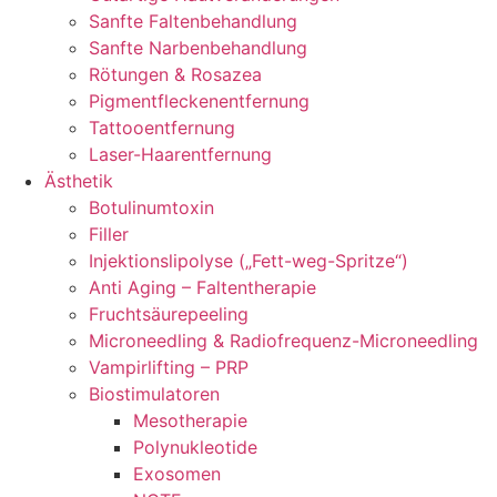
Sanfte Faltenbehandlung
Sanfte Narbenbehandlung
Rötungen & Rosazea
Pigmentfleckenentfernung
Tattooentfernung
Laser-Haarentfernung
Ästhetik
Botulinumtoxin
Filler
Injektionslipolyse („Fett-weg-Spritze“)
Anti Aging – Faltentherapie
Fruchtsäurepeeling
Microneedling & Radiofrequenz-Microneedling
Vampirlifting – PRP
Biostimulatoren
Mesotherapie
Polynukleotide
Exosomen