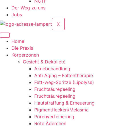
NCTF
Der Weg zu uns
Jobs
X
Home
Die Praxis
Körperzonen
Gesicht & Dekolleté
Aknebehandlung
Anti Aging – Faltentherapie
Fett-weg-Spritze (Lipolyse)
Fruchtsäurepeeling
Fruchtsäurepeeling
Hautstraffung & Erneuerung
Pigmentflecken/Melasma
Porenverfeinerung
Rote Äderchen