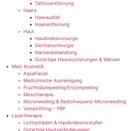
Tattooentfernung
Haare
Haarausfall
Haarentfernung
Haut
Hautkrebsvorsorge
Dermatochirurgie
Narbenbehandlung
Gutartige Hautwucherungen & Warzen
Med. Kosmetik
AquaFacial
Medizinische Ausreinigung
Fruchtsäurepeeling/Enzympeeling
Mesotherapie
Microneedling & Radiofrequenz-Microneedling
Vampirlifting – PRP
Lasertherapie
Lichtschäden & Hautkrebsvorstufen
Gutartige Hautveränderungen