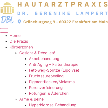
Zum
Inhalt
springen
Home
Die Praxis
Körperzonen
Gesicht & Décolleté
Aknebehandlung
Anti Aging – Faltentherapie
Fett-weg-Spritze (Lipolyse)
Fruchtsäurepeeling
Pigmentflecken/Melasma
Porenverfeinerung
Rötungen & Äderchen
Arme & Beine
Hyperhidrose-Behandlung