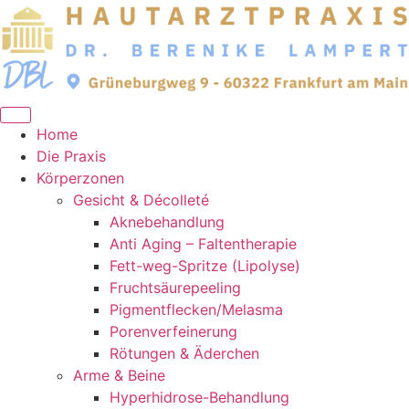
Zum
Inhalt
springen
Home
Die Praxis
Körperzonen
Gesicht & Décolleté
Aknebehandlung
Anti Aging – Faltentherapie
Fett-weg-Spritze (Lipolyse)
Fruchtsäurepeeling
Pigmentflecken/Melasma
Porenverfeinerung
Rötungen & Äderchen
Arme & Beine
Hyperhidrose-Behandlung