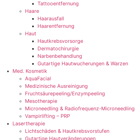
Tattooentfernung
Haare
Haarausfall
Haarentfernung
Haut
Hautkrebsvorsorge
Dermatochirurgie
Narbenbehandlung
Gutartige Hautwucherungen & Warzen
Med. Kosmetik
AquaFacial
Medizinische Ausreinigung
Fruchtsäurepeeling/Enzympeeling
Mesotherapie
Microneedling & Radiofrequenz-Microneedling
Vampirlifting – PRP
Lasertherapie
Lichtschäden & Hautkrebsvorstufen
Gutartige Hautveränderungen