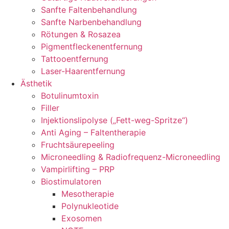
Sanfte Faltenbehandlung
Sanfte Narbenbehandlung
Rötungen & Rosazea
Pigmentfleckenentfernung
Tattooentfernung
Laser-Haarentfernung
Ästhetik
Botulinumtoxin
Filler
Injektionslipolyse („Fett-weg-Spritze“)
Anti Aging – Faltentherapie
Fruchtsäurepeeling
Microneedling & Radiofrequenz-Microneedling
Vampirlifting – PRP
Biostimulatoren
Mesotherapie
Polynukleotide
Exosomen