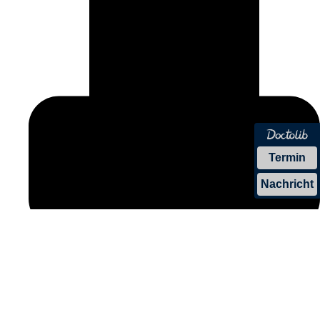
Termin
Nachricht
Unser Tipp:
Mit Ampido finden Sie schnell einen
Parkplatz – ganz ohne langes Suchen.
© 2026 | Alle Rechte vorbehalten
Impressum