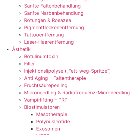
Sanfte Faltenbehandlung
Sanfte Narbenbehandlung
Rötungen & Rosazea
Pigmentfleckenentfernung
Tattooentfernung
Laser-Haarentfernung
Ästhetik
Botulinumtoxin
Filler
Injektionslipolyse („Fett-weg-Spritze“)
Anti Aging – Faltentherapie
Fruchtsäurepeeling
Microneedling & Radiofrequenz-Microneedling
Vampirlifting – PRP
Biostimulatoren
Mesotherapie
Polynukleotide
Exosomen