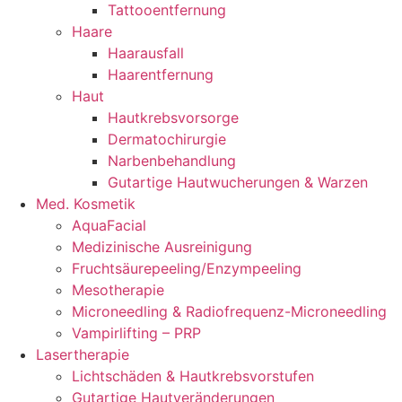
Tattooentfernung
Haare
Haarausfall
Haarentfernung
Haut
Hautkrebsvorsorge
Dermatochirurgie
Narbenbehandlung
Gutartige Hautwucherungen & Warzen
Med. Kosmetik
AquaFacial
Medizinische Ausreinigung
Fruchtsäurepeeling/Enzympeeling
Mesotherapie
Microneedling & Radiofrequenz-Microneedling
Vampirlifting – PRP
Lasertherapie
Lichtschäden & Hautkrebsvorstufen
Gutartige Hautveränderungen