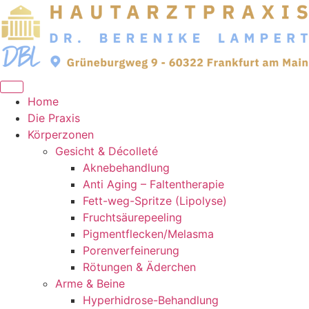
Zum
Inhalt
springen
Home
Die Praxis
Körperzonen
Gesicht & Décolleté
Aknebehandlung
Anti Aging – Faltentherapie
Fett-weg-Spritze (Lipolyse)
Fruchtsäurepeeling
Pigmentflecken/Melasma
Porenverfeinerung
Rötungen & Äderchen
Arme & Beine
Hyperhidrose-Behandlung