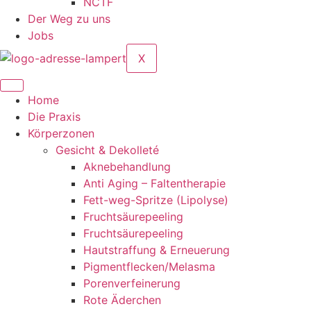
NCTF
Der Weg zu uns
Jobs
X
Home
Die Praxis
Körperzonen
Gesicht & Dekolleté
Aknebehandlung
Anti Aging – Faltentherapie
Fett-weg-Spritze (Lipolyse)
Fruchtsäurepeeling
Fruchtsäurepeeling
Hautstraffung & Erneuerung
Pigmentflecken/Melasma
Porenverfeinerung
Rote Äderchen