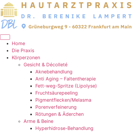
Zum
Inhalt
springen
Home
Die Praxis
Körperzonen
Gesicht & Décolleté
Aknebehandlung
Anti Aging – Faltentherapie
Fett-weg-Spritze (Lipolyse)
Fruchtsäurepeeling
Pigmentflecken/Melasma
Porenverfeinerung
Rötungen & Äderchen
Arme & Beine
Hyperhidrose-Behandlung