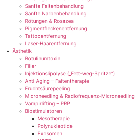
Sanfte Faltenbehandlung
Sanfte Narbenbehandlung
Rötungen & Rosazea
Pigmentfleckenentfernung
Tattooentfernung
Laser-Haarentfernung
Ästhetik
Botulinumtoxin
Filler
Injektionslipolyse („Fett-weg-Spritze“)
Anti Aging – Faltentherapie
Fruchtsäurepeeling
Microneedling & Radiofrequenz-Microneedling
Vampirlifting – PRP
Biostimulatoren
Mesotherapie
Polynukleotide
Exosomen