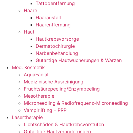
Tattooentfernung
Haare
Haarausfall
Haarentfernung
Haut
Hautkrebsvorsorge
Dermatochirurgie
Narbenbehandlung
Gutartige Hautwucherungen & Warzen
Med. Kosmetik
AquaFacial
Medizinische Ausreinigung
Fruchtsäurepeeling/Enzympeeling
Mesotherapie
Microneedling & Radiofrequenz-Microneedling
Vampirlifting – PRP
Lasertherapie
Lichtschäden & Hautkrebsvorstufen
Gutartige Hautveränderungen