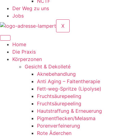
NCTF
Der Weg zu uns
Jobs
X
Home
Die Praxis
Körperzonen
Gesicht & Dekolleté
Aknebehandlung
Anti Aging – Faltentherapie
Fett-weg-Spritze (Lipolyse)
Fruchtsäurepeeling
Fruchtsäurepeeling
Hautstraffung & Erneuerung
Pigmentflecken/Melasma
Porenverfeinerung
Rote Äderchen